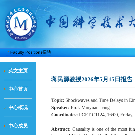
聘
Faculty Positions招聘
英文主页
蒋民源教授2026年5月15日报告
中心首页
Topic:
Shockwaves and Time Delays in Ein
中心概况
Speaker:
Prof. Minyuan Jiang
Coordinates:
PCFT C1124, 1
6
:
00, Friday
中心成员
Abstract:
Causality is one of the most fun