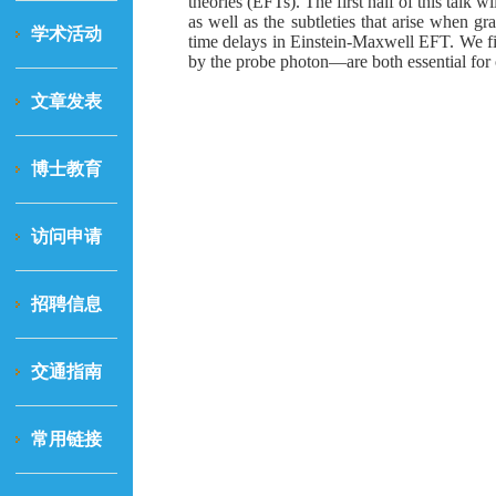
theories (EFTs). The first half of this talk
as well as the subtleties that arise when g
学术活动
time delays in Einstein-Maxwell EFT. We f
by the probe photon—are both essential for ob
文章发表
博士教育
访问申请
招聘信息
交通指南
常用链接