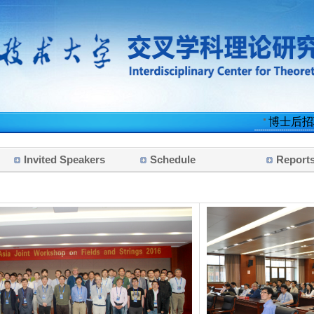
博士后招聘
F
Invited Speakers
Schedule
Report